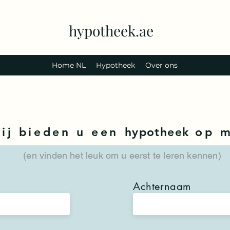
hypotheek.ae
Home NL
Hypotheek
Over ons
ij bieden u een
hypotheek
op m
(en vinden het leuk om u eerst te leren kennen)
Achternaam