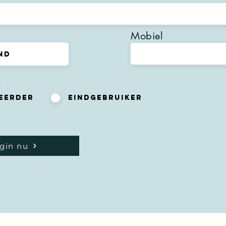
Mobiel
:
eerder
EIndgebruiker
gin nu